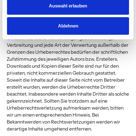
derartige Links umgehend entfernen.
Auswahl erlauben
Urheberrecht
Die durch die Seitenbetreiber erstellten Inhalte und
Ablehnen
Werke auf diesen Seiten unterliegen dem deutschen
Urheberrecht. Die Vervielfältigung, Bearbeitung,
Verbreitung und jede Art der Verwertung außerhalb der
Grenzen des Urheberrechtes bedürfen der schriftlichen
Zufstimmung des jeweiligen Autors bzw. Erstellers.
Downloads und Kopien dieser Seite sind nur für den
privaten, nicht kommerziellen Gebrauch gestattet.
Soweit die Inhalte auf dieser Seite nicht vom Betreiber
erstellt wurden, werden die Urheberrechte Dritter
beachtet. Insbesondere werden Inhalte Dritter als solche
gekennzeichnet. Sollten Sie trotzdem auf eine
Urheberrechtsverletzung aufmerksam werden, bitten
wir um einen entsprechenden Hinweis. Bei
Bekanntwerden von Rechtsverletzungen werden wir
derartige Inhalte umgehend entfernen.